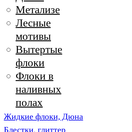
Метализе
Лесные
мотивы
Вытертые
флоки
Флоки в
наливных
полах
Жидкие флоки, Дюна
Блестки, глиттер